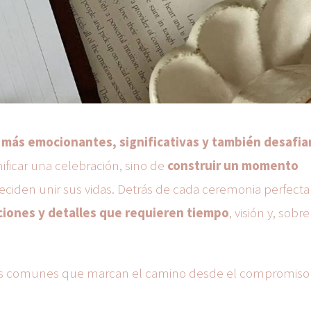
 más emocionantes, significativas y también desafia
nificar una celebración, sino de
construir un momento
eciden unir sus vidas. Detrás de cada ceremonia perfecta
ciones y detalles que requieren tiempo
, visión y, sobr
sos comunes que marcan el camino desde el compromiso