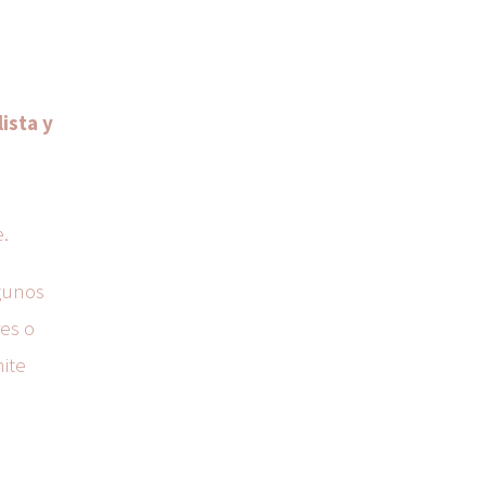
ista y
e.
gunos
res o
mite