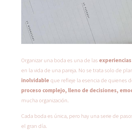
Organizar una boda es una de las
experiencias
en la vida de una pareja. No se trata solo de pla
inolvidable
que refleje la esencia de quienes d
proceso complejo, lleno de decisiones, emo
mucha organización.
Cada boda es única, pero hay una serie de pa
el gran día.