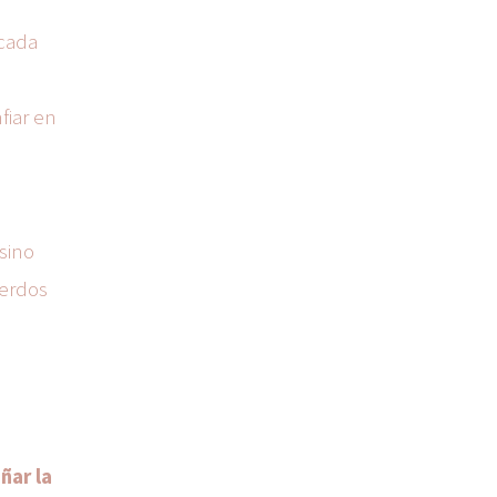
 cada
fiar en
a
sino
uerdos
ñar la