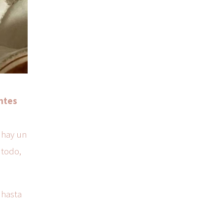
ntes
 hay un
e todo,
 hasta