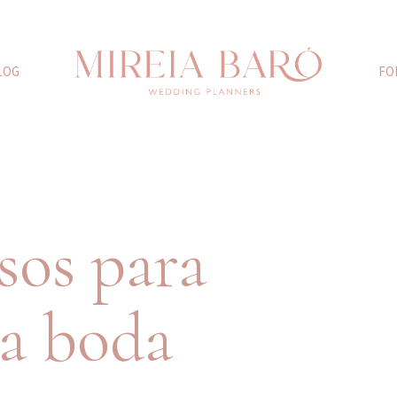
LOG
FO
sos para
na boda