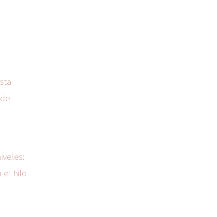
Esta
 de
?
iveles:
 el hilo