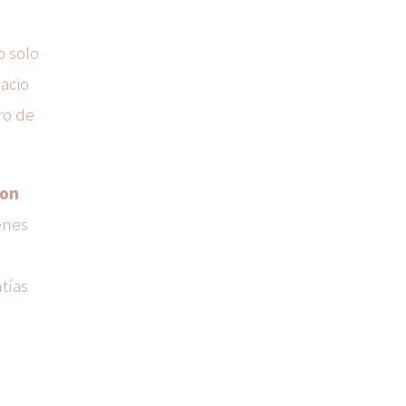
o solo
acio
ro de
con
enes
tías