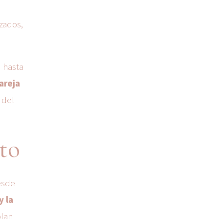
izados,
n hasta
pareja
 del
to
esde
y la
plan