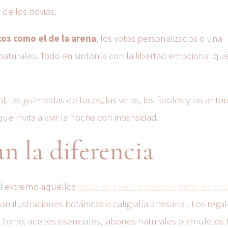
 de los novios.
cos como el de la arena
, los votos personalizados o una
aturales. Todo en sintonía con la libertad emocional qu
l, las guirnaldas de luces, las velas, los faroles y las anto
e invita a vivir la noche con intensidad.
n la diferencia
 al extremo aquellos
detalles que no pueden faltar en un
on ilustraciones botánicas o caligrafía artesanal. Los rega
 barro, aceites esenciales, jabones naturales o amuletos