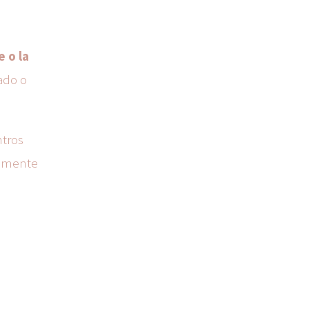
e o la
vado o
ntros
samente
a