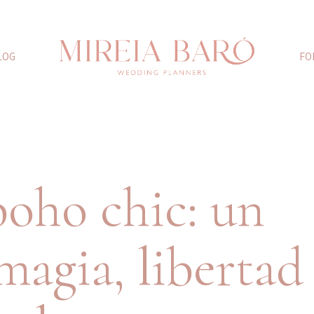
LOG
FO
boho chic: un
magia, libertad