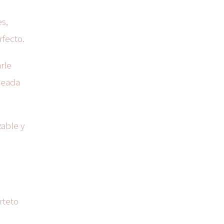
es,
rfecto.
rle
odeada
zable y
rteto