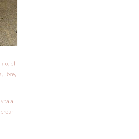
 no, el
, libre,
vita a
 crear