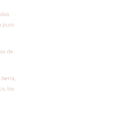
idos
o puro
dos de
tierra,
o, los