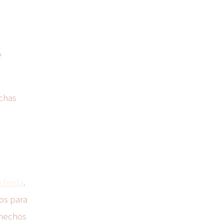
e
rchas
a boda
.
los para
 hechos