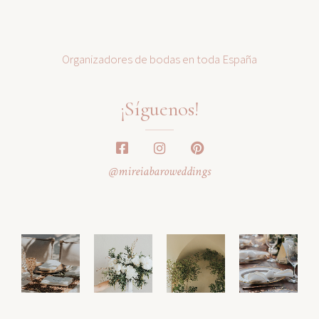
Organizadores de bodas en toda España
¡Síguenos!
@mireiabaroweddings