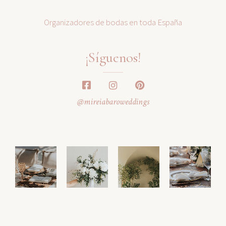
Organizadores de bodas en toda España
¡Síguenos!
@mireiabaroweddings