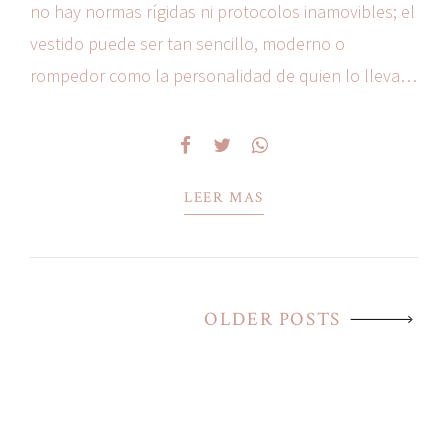
no hay normas rígidas ni protocolos inamovibles; el
vestido puede ser tan sencillo, moderno o
rompedor como la personalidad de quien lo lleva.
Frente al clásico vestido princesa de ceremonia
religiosa, en la boda civil triunfa la naturalidad,...
LEER MAS
OLDER POSTS