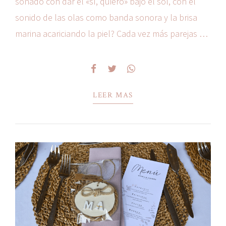
soñado con dar el «sí, quiero» bajo el sol, con el
sonido de las olas como banda sonora y la brisa
marina acariciando la piel? Cada vez más parejas se
decantan por celebrar su enlace frente al mar,
buscando...
LEER MAS