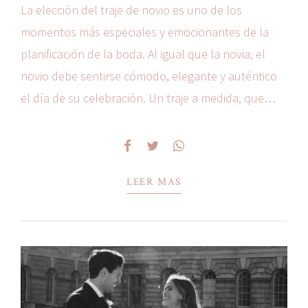
La elección del traje de novio es uno de los
momentos más especiales y emocionantes de la
planificación de la boda. Al igual que la novia, el
novio debe sentirse cómodo, elegante y auténtico
el día de su celebración. Un traje a medida, que
refleje su personalidad y el estilo del evento, es la
mejor...
LEER MAS