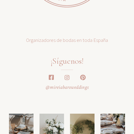
Organizadores de bodas en toda España
¡Síguenos!
@mireiabaroweddings