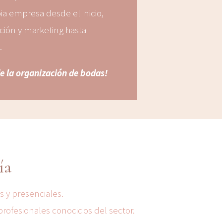
ia empresa desde el inicio,
ión y marketing hasta
.
 de la organización de bodas!
ía
s y presenciales.
rofesionales conocidos del sector.