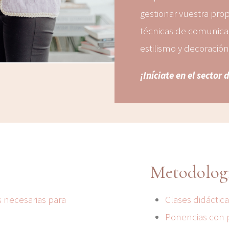
gestionar vuestra prop
técnicas de comunicac
estilismo y decoración
¡Iníciate en el sector
Metodolog
s necesarias para
Clases didáctica
Ponencias con p