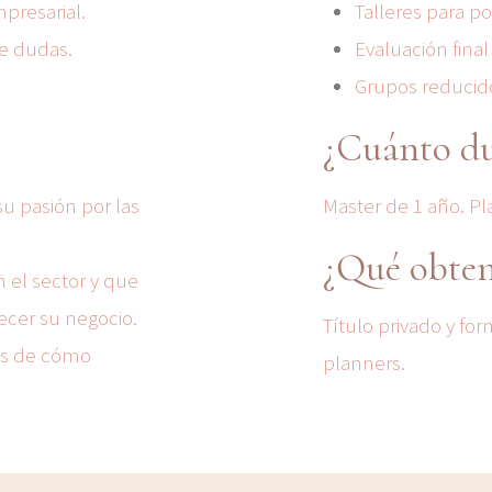
presarial.
Talleres para p
de dudas.
Evaluación final
Grupos reducido
¿Cuánto du
u pasión por las
Master de 1 año. Pla
¿Qué obten
 el sector y que
ecer su negocio.
Título privado y f
es de cómo
planners.