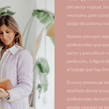
del sector nupcial, lo
necesarios para coordin
bodas de la forma más
Nuestro principal obje
profesionales que qui
sector y para ello es 
perfección, la figura 
el trabajo que hay detr
El curso presencial d
diseñado desde la ex
profesionales del sec
amplia variedad de t