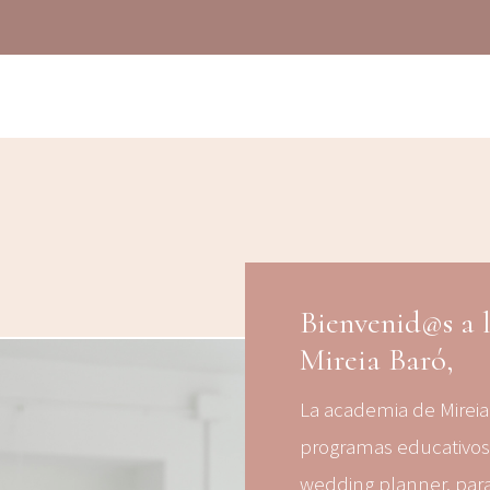
Bienvenid@s a 
Mireia Baró,
La academia de Mireia
programas educativos 
wedding planner, para