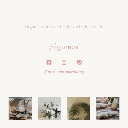
Organizadores de bodas en toda España
¡Síguenos!
@mireiabaroweddings