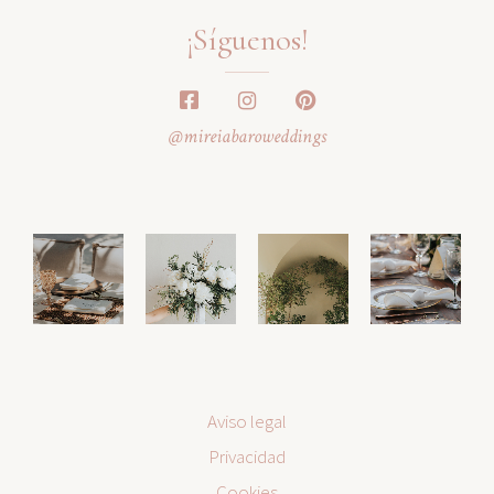
¡Síguenos!
@mireiabaroweddings
Aviso legal
Privacidad
Cookies