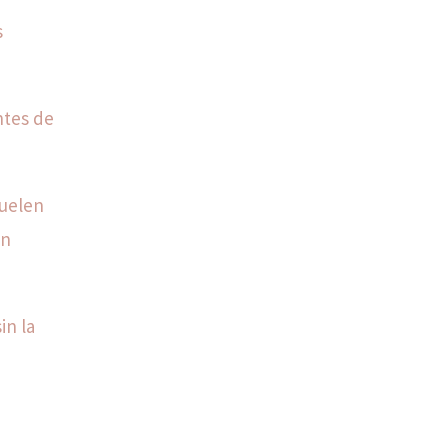
s
ntes de
suelen
un
in la