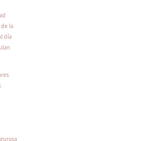
dad
 de la
l día
ulan
ares
s
igurosa