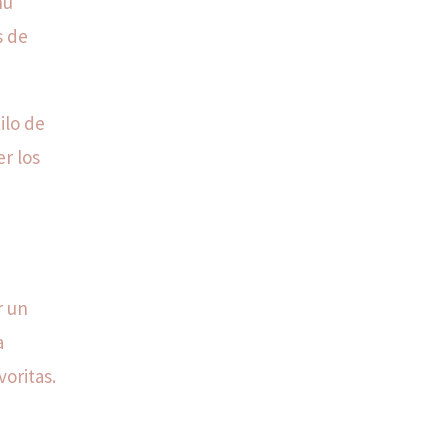
nú
s de
ilo de
er los
r un
a
oritas.