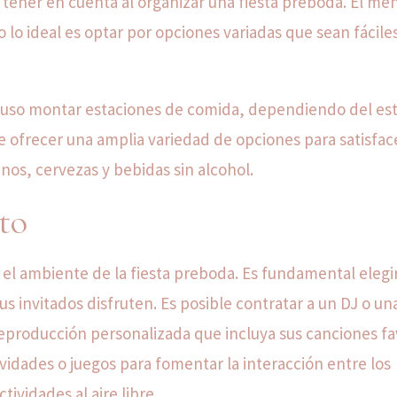
a tener en cuenta al organizar una fiesta preboda. El me
o lo ideal es optar por opciones variadas que sean fácile
cluso montar estaciones de comida, dependiendo del est
te ofrecer una amplia variedad de opciones para satisfac
inos, cervezas y bebidas sin alcohol.
to
 el ambiente de la fiesta preboda. Es fundamental elegi
s invitados disfruten. Es posible contratar a un DJ o un
reproducción personalizada que incluya sus canciones fav
idades o juegos para fomentar la interacción entre los
ividades al aire libre.