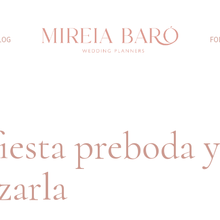
LOG
FO
iesta preboda y
zarla