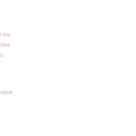
e los
illos
ás
n
 toque