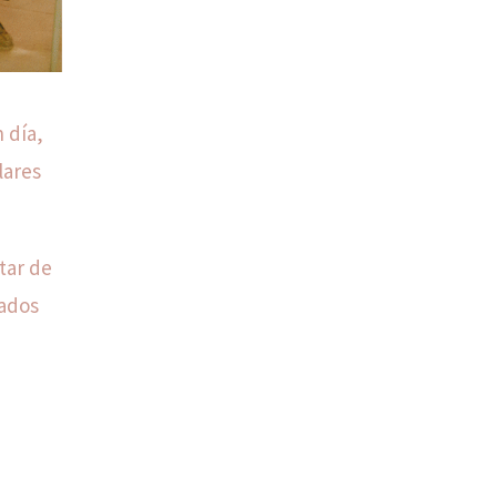
 día,
lares
tar de
tados