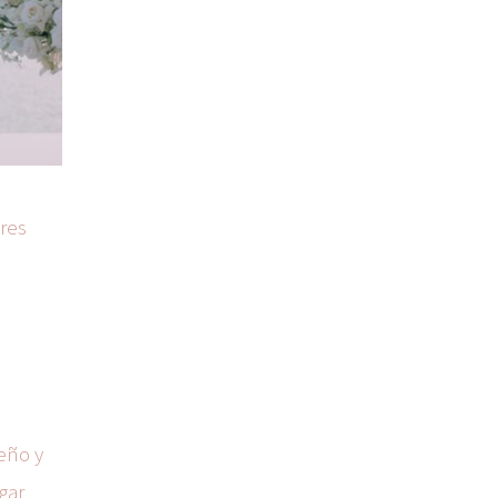
eres
eño y
gar