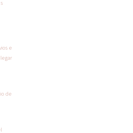
us
vios e
legar
io de
l