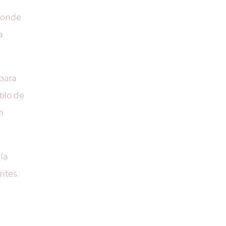
 donde
a
 para
ilo de
n
la
antes