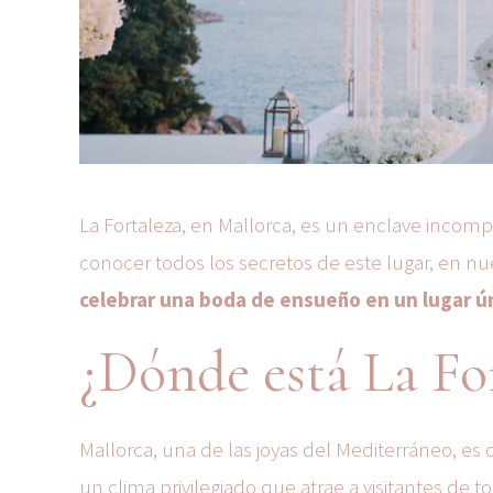
La Fortaleza, en Mallorca, es un enclave incompa
conocer todos los secretos de este lugar, en n
celebrar una boda de ensueño en un lugar ú
¿Dónde está La Fo
Mallorca, una de las joyas del Mediterráneo, es
un clima privilegiado que atrae a visitantes de 