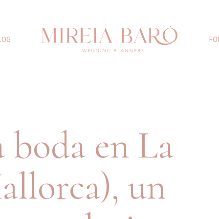
LOG
FO
 boda en La
allorca), un