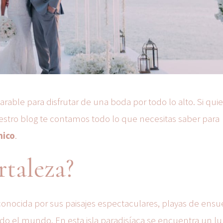
rable para disfrutar de una boda por todo lo alto. Si qui
uestro blog te contamos todo lo que necesitas saber para
nico
.
rtaleza?
 conocida por sus paisajes espectaculares, playas de ensu
todo el mundo. En esta isla paradisíaca se encuentra un lu