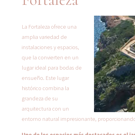
La Fortaleza ofrece una
amplia variedad de
instalaciones y espacios,
que la convierten en un
lugar ideal para bodas de
ensueño. Este lugar
histórico combina la
grandeza de su
arquitectura con un
entorno natural impresionante, proporcionando 
Uno de los espacios más destacados es el jar