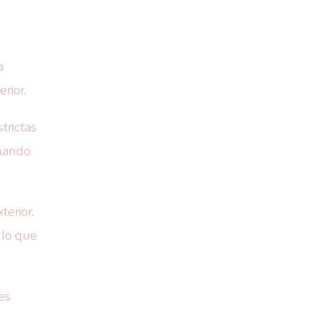
a
rior.
trictas
onando
terior.
 lo que
es