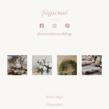
¡Síguenos!
@mireiabaroweddings
Aviso legal
Privacidad