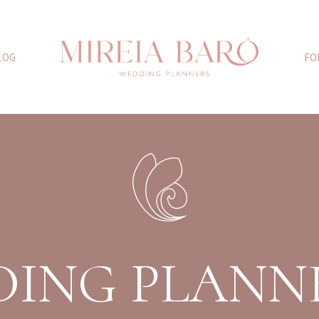
LOG
FO
ING PLANN