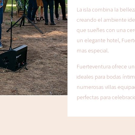
La isla combina la belle
creando el ambiente id
que sueñes con una cerem
un elegante hotel, Fuert
mas especial.
Fuerteventura ofrece una 
ideales para bodas íntim
numerosas villas equipad
perfectas para celebraci