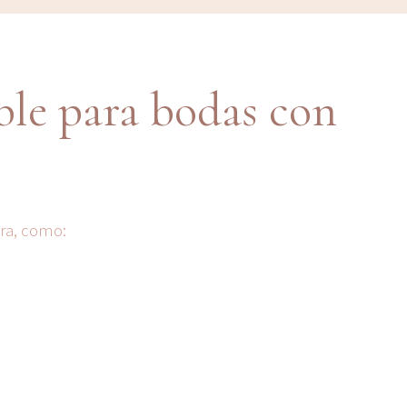
ble para bodas con
ra, como:
.