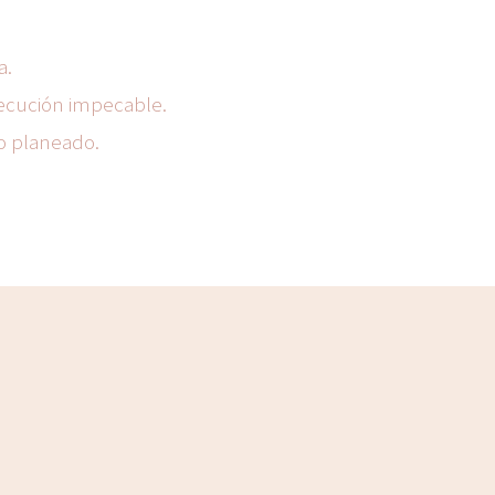
a.
jecución impecable.
lo planeado.