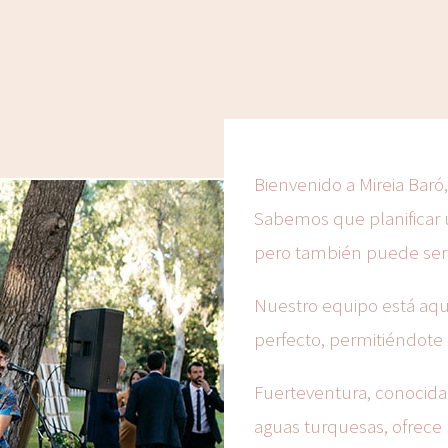
Bienvenido a Mireia Baró
Sabemos que planificar u
pero también puede ser 
Nuestro equipo está aqu
perfecto, permitiéndote 
Fuerteventura, conocida
aguas turquesas, ofrece 